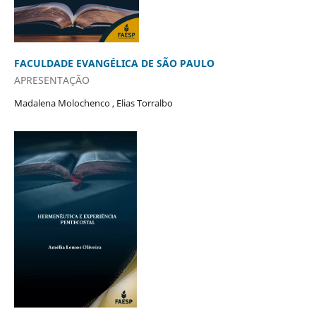
FACULDADE EVANGÉLICA DE SÃO PAULO
APRESENTAÇÃO
Madalena Molochenco , Elias Torralbo