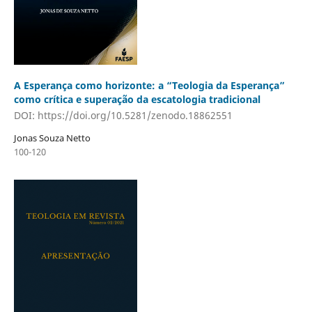
A Esperança como horizonte: a “Teologia da Esperança”
como crítica e superação da escatologia tradicional
DOI: https://doi.org/10.5281/zenodo.18862551
Jonas Souza Netto
100-120