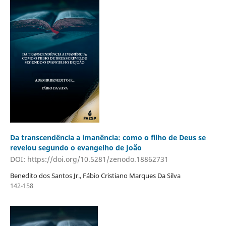
Da transcendência a imanência: como o filho de Deus se
revelou segundo o evangelho de João
DOI: https://doi.org/10.5281/zenodo.18862731
Benedito dos Santos Jr., Fábio Cristiano Marques Da Silva
142-158