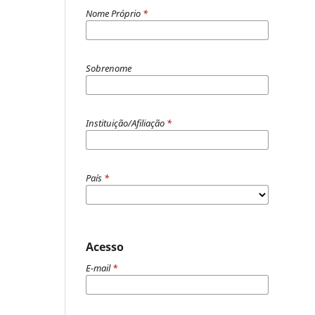
Nome Próprio
*
Sobrenome
Instituição/Afiliação
*
País
*
Acesso
E-mail
*