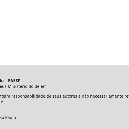
lo – FAESP
eus Ministério do Belém
nteira responsabilidade de seus autores e não necessariamente refl
te.
ão Paulo