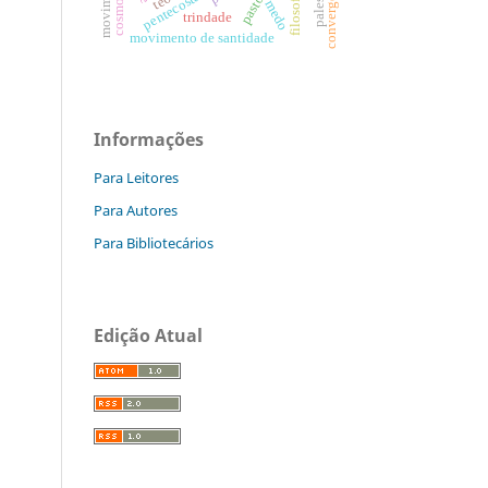
convergências
palestina
pastores
pentecostal
medo
trindade
movimento de santidade
Informações
Para Leitores
Para Autores
Para Bibliotecários
Edição Atual