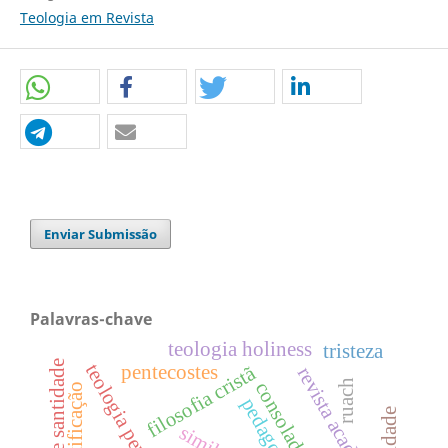
Teologia em Revista
Enviar Submissão
Palavras-chave
teologia holiness
tristeza
teologia pentecostal
pentecostes
filosofia cristã
revista acadêmica
ruach
consolador
pedagogia